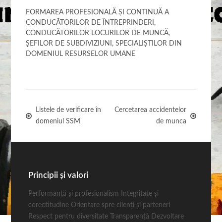
FORMAREA PROFESIONALĂ ŞI CONTINUĂ A
CONDUCĂTORILOR DE ÎNTREPRINDERI,
CONDUCĂTORILOR LOCURILOR DE MUNCĂ,
ŞEFILOR DE SUBDIVIZIUNI, SPECIALIŞTILOR DIN
DOMENIUL RESURSELOR UMANE
Listele de verificare în
Cercetarea accidentelor
domeniul SSM
de munca
Principii și valori
Performanță și profesionalism Integritate și
corectitudine Orientare spre clienți și parteneri
Respect pentru diversitate Transparenţă Dezvoltare